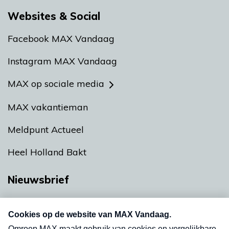
Websites & Social
Facebook MAX Vandaag
Instagram MAX Vandaag
MAX op sociale media
MAX vakantieman
Meldpunt Actueel
Heel Holland Bakt
Nieuwsbrief
Neem hier een gratis abonnement op onze
nieuwsbrief. Elke vrijdag- en dinsdagochtend in
uw mailbox.