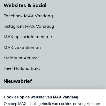
Websites & Social
Facebook MAX Vandaag
Instagram MAX Vandaag
MAX op sociale media
MAX vakantieman
Meldpunt Actueel
Heel Holland Bakt
Nieuwsbrief
Neem hier een gratis abonnement op onze
nieuwsbrief. Elke vrijdag- en dinsdagochtend in
uw mailbox.