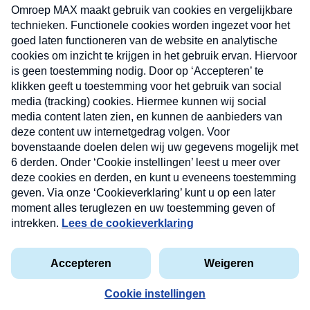
uw mailbox.
Verzend
Nieuwsbrief
Neem hier een gratis abonnement op onze
nieuwsbrief. Elke vrijdag- en dinsdagochtend in uw
mailbox.
Contact
Algemene voorwaarden
Privacyverklaring
Cookieverklaring
Kwetsbaarheid melden
privacyverklaring
Copyright © 2026 MAX Vandaag -
Omroep MAX