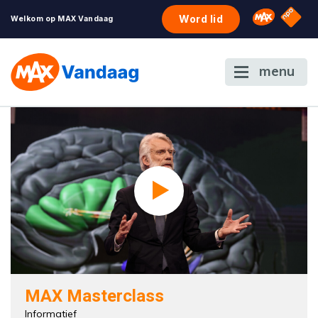
NPO S
Omroep 
Word lid
Welkom op MAX Vandaag
menu
MAX Masterclass
Informatief