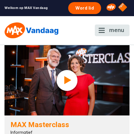
NPO S
Omroep 
Word lid
Welkom op MAX Vandaag
menu
MAX Masterclass
Informatief