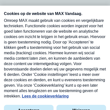
Neem hier een gratis abonnement op onze
nieuwsbrief. Elke vrijdag- en dinsdagochtend in
uw mailbox.
Verzend
Nieuwsbrief
Neem hier een gratis abonnement op onze
nieuwsbrief. Elke vrijdag- en dinsdagochtend in uw
mailbox.
Contact
Algemene voorwaarden
Privacyverklaring
Cookieverklaring