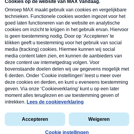
nieuwsbrief. Elke vrijdag- en dinsdagochtend in
uw mailbox.
Verzend
Nieuwsbrief
Neem hier een gratis abonnement op onze
nieuwsbrief. Elke vrijdag- en dinsdagochtend in uw
mailbox.
Contact
Algemene voorwaarden
Privacyverklaring
Cookieverklaring
Kwetsbaarheid melden
privacyverklaring
Copyright © 2026 MAX Vandaag -
Omroep MAX