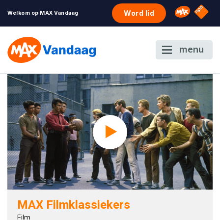
NPO S
Omroep 
Word lid
Welkom op MAX Vandaag
menu
MAX Filmklassiekers
Film