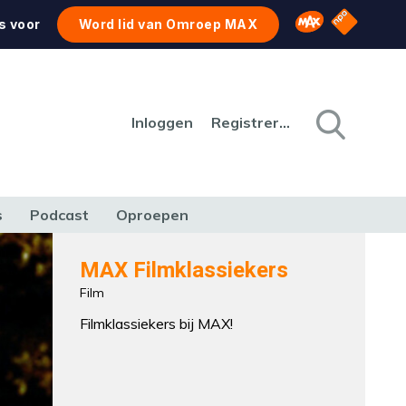
NPO Star
Omroep MAX
s voor
Word lid van Omroep MAX
Inloggen
Registreren
s
Podcast
Oproepen
CULTUUR
NATUUR & MILIEU
REIZEN & VERKEER
MAX Filmklassiekers
Film
Filmklassiekers bij MAX!