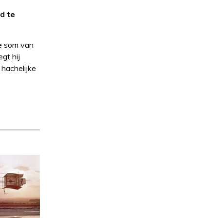
d te
de som van
gt hij
hachelijke