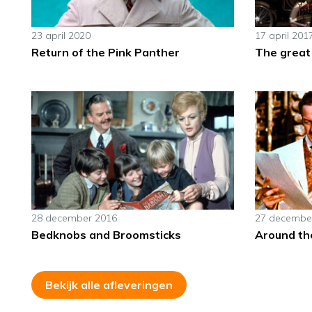
23 april 2020
17 april 201
Return of the Pink Panther
The great
28 december 2016
27 decembe
Bedknobs and Broomsticks
Around th
Bekijk alle afleveringen