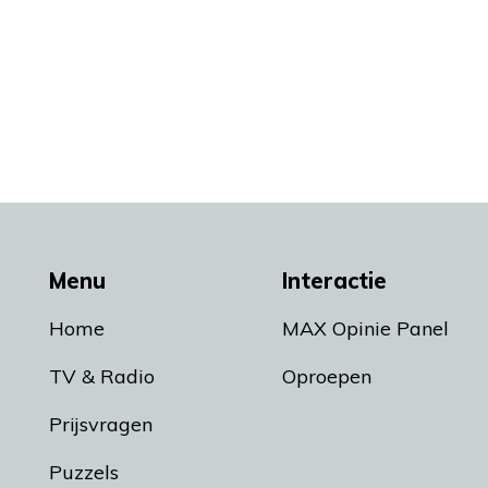
Menu
Interactie
Home
MAX Opinie Panel
TV & Radio
Oproepen
Prijsvragen
Puzzels