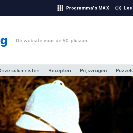
Programma's MAX
Lee
Dé website voor de 50-plusser
Onze columnisten
Recepten
Prijsvragen
Puzzel
ERK & RECHT
GEZONDHEID & SPORT
HUIS, TUIN & HOBBY
MEDIA & 