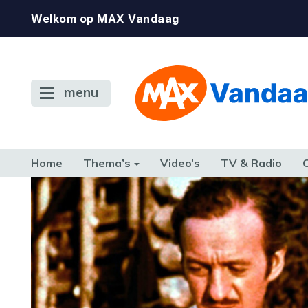
Welkom op MAX Vandaag
menu
Home
Thema’s
Video’s
TV & Radio
CONSUMENT
ETEN & DRINKEN
FAMILIE & RELATIE
GELD, W
TERUG NAAR TOEN