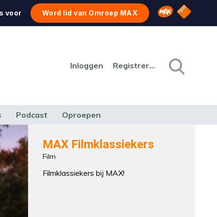
NPO Star
Omroep MAX
s voor
Word lid van Omroep MAX
Inloggen
Registreren
s
Podcast
Oproepen
CULTUUR
NATUUR & MILIEU
REIZEN & VERKEER
MAX Filmklassiekers
Film
Filmklassiekers bij MAX!