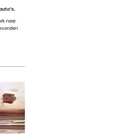
auto's.
ork naar
tgevonden