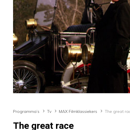
Programma’s
Tv
MAX Filmklassiekers
The great ra
The great race