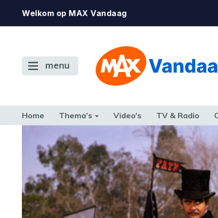
Welkom op MAX Vandaag
menu
Home
Thema’s
Video’s
TV & Radio
CONSUMENT
ETEN & DRINKEN
FAMILIE & RELATIE
GELD, W
TERUG NAAR TOEN