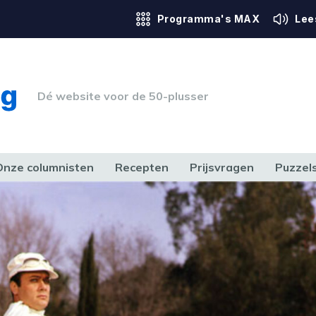
Programma's MAX
Lee
Dé website voor de 50-plusser
Onze columnisten
Recepten
Prijsvragen
Puzzel
ERK & RECHT
GEZONDHEID & SPORT
HUIS, TUIN & HOBBY
MEDIA & 