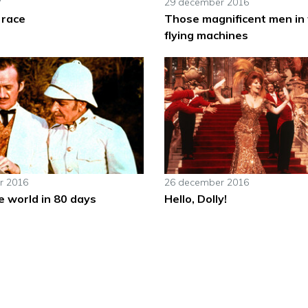
7
29 december 2016
 race
Those magnificent men in 
flying machines
r 2016
26 december 2016
e world in 80 days
Hello, Dolly!