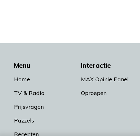
Menu
Interactie
Home
MAX Opinie Panel
TV & Radio
Oproepen
Prijsvragen
Puzzels
Recepten