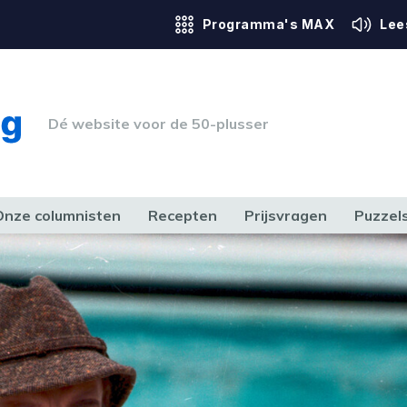
Programma's MAX
Lee
Dé website voor de 50-plusser
Onze columnisten
Recepten
Prijsvragen
Puzzel
ERK & RECHT
GEZONDHEID & SPORT
HUIS, TUIN & HOBBY
MEDIA & 