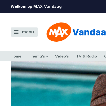
Welkom op MAX Vandaag
menu
Home
Thema’s
Video’s
TV & Radio
CONSUMENT
ETEN & DRINKEN
FAMILIE & RELATIE
GELD, W
TERUG NAAR TOEN