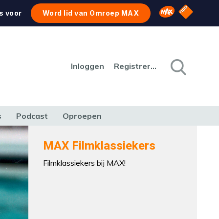
NPO Star
Omroep MAX
s voor
Word lid van Omroep MAX
Inloggen
Registreren
s
Podcast
Oproepen
CULTUUR
NATUUR & MILIEU
REIZEN & VERKEER
MAX Filmklassiekers
Filmklassiekers bij MAX!