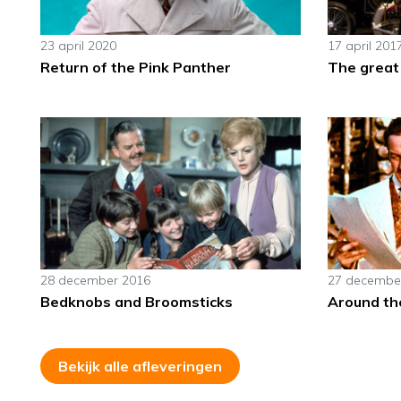
23 april 2020
17 april 201
Return of the Pink Panther
The great
28 december 2016
27 decembe
Bedknobs and Broomsticks
Around th
Bekijk alle afleveringen