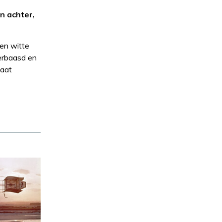
n achter,
een witte
erbaasd en
gaat