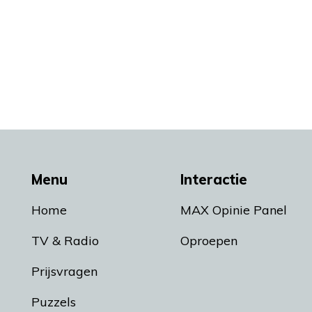
Menu
Interactie
Home
MAX Opinie Panel
TV & Radio
Oproepen
Prijsvragen
Puzzels