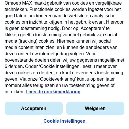
uw mailbox.
Verzend
Nieuwsbrief
Neem hier een gratis abonnement op onze
nieuwsbrief. Elke vrijdag- en dinsdagochtend in uw
mailbox.
Contact
Algemene voorwaarden
Privacyverklaring
Cookieverklaring
Kwetsbaarheid melden
privacyverklaring
Copyright © 2026 MAX Vandaag -
Omroep MAX