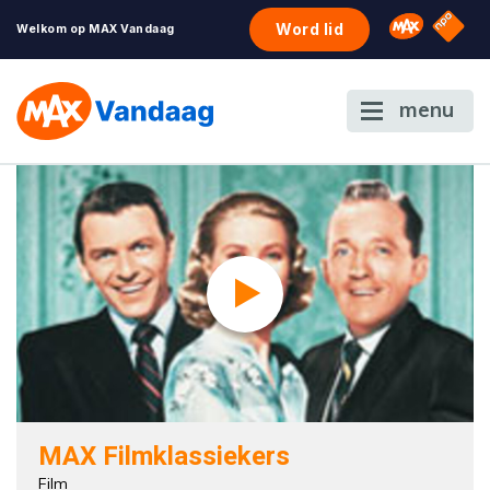
NPO S
Omroep 
Word lid
Welkom op MAX Vandaag
menu
MAX Filmklassiekers
Film