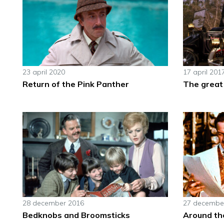
23 april 2020
17 april 201
Return of the Pink Panther
The great
28 december 2016
27 decembe
Bedknobs and Broomsticks
Around th