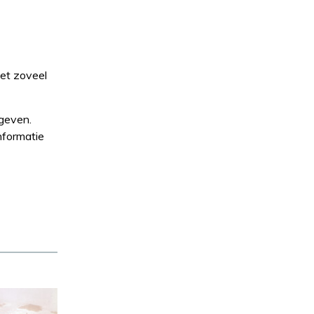
iet zoveel
geven.
informatie