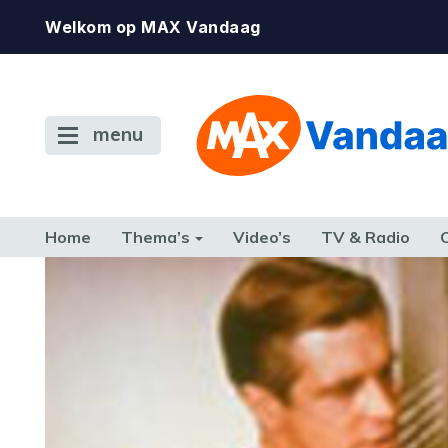
Welkom op MAX Vandaag
menu
Home
Thema’s
Video’s
TV & Radio
CONSUMENT
ETEN & DRINKEN
FAMILIE & RELATIE
GELD, W
TERUG NAAR TOEN