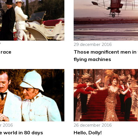
7
29 december 2016
 race
Those magnificent men in 
flying machines
r 2016
26 december 2016
e world in 80 days
Hello, Dolly!