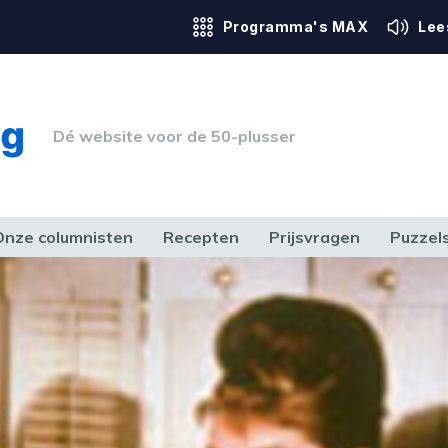
Programma's MAX
Lee
Dé website voor de 50-plusser
Onze columnisten
Recepten
Prijsvragen
Puzzel
ERK & RECHT
GEZONDHEID & SPORT
HUIS, TUIN & HOBBY
MEDIA & 