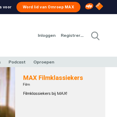
NPO Star
Omroep MAX
s voor
Word lid van Omroep MAX
Inloggen
Registreren
s
Podcast
Oproepen
CULTUUR
NATUUR & MILIEU
REIZEN & VERKEER
MAX Filmklassiekers
Film
Filmklassiekers bij MAX!