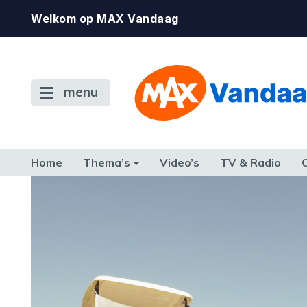
Welkom op MAX Vandaag
menu
Home
Thema’s
Video’s
TV & Radio
CONSUMENT
ETEN & DRINKEN
FAMILIE & RELATIE
GELD, W
TERUG NAAR TOEN