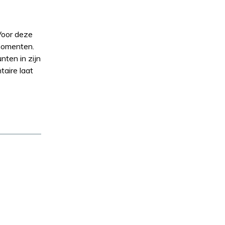
Voor deze
émomenten.
nten in zijn
taire laat