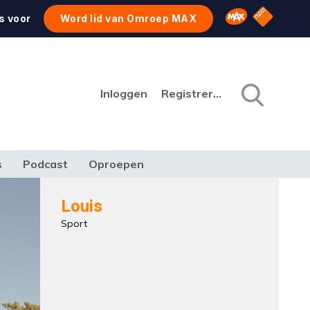
NPO Star
Omroep MAX
s voor
Word lid van Omroep MAX
Inloggen
Registreren
s
Podcast
Oproepen
CULTUUR
NATUUR & MILIEU
REIZEN & VERKEER
Louis
Sport