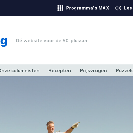
Programma's MAX
Lee
Dé website voor de 50-plusser
Onze columnisten
Recepten
Prijsvragen
Puzzel
ERK & RECHT
GEZONDHEID & SPORT
HUIS, TUIN & HOBBY
MEDIA & 