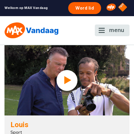
NPO S
Omroep 
Word lid
Welkom op MAX Vandaag
menu
Louis
Sport