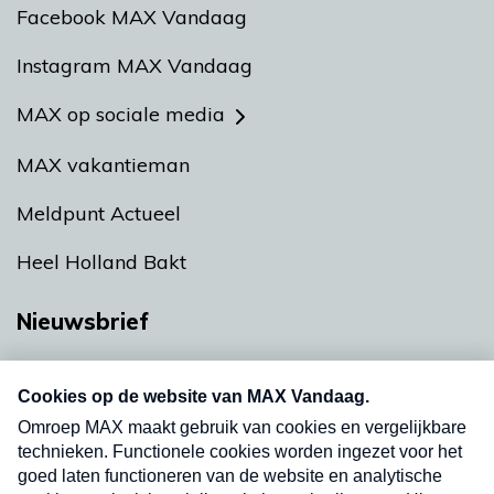
Facebook MAX Vandaag
Instagram MAX Vandaag
MAX op sociale media
MAX vakantieman
Meldpunt Actueel
Heel Holland Bakt
Nieuwsbrief
Neem hier een gratis abonnement op onze
nieuwsbrief. Elke vrijdag- en dinsdagochtend in
uw mailbox.
Verzend