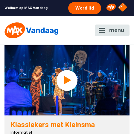
NPO S
Omroep 
Word lid
Welkom op MAX Vandaag
menu
Klassiekers met Kleinsma
Informatief