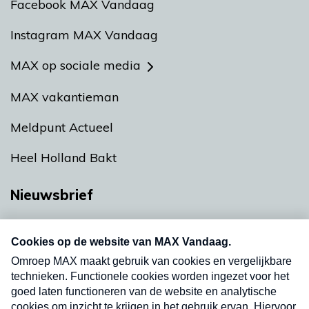
Facebook MAX Vandaag
Instagram MAX Vandaag
MAX op sociale media
MAX vakantieman
Meldpunt Actueel
Heel Holland Bakt
Nieuwsbrief
Neem hier een gratis abonnement op onze
nieuwsbrief. Elke vrijdag- en dinsdagochtend in
uw mailbox.
Verzend