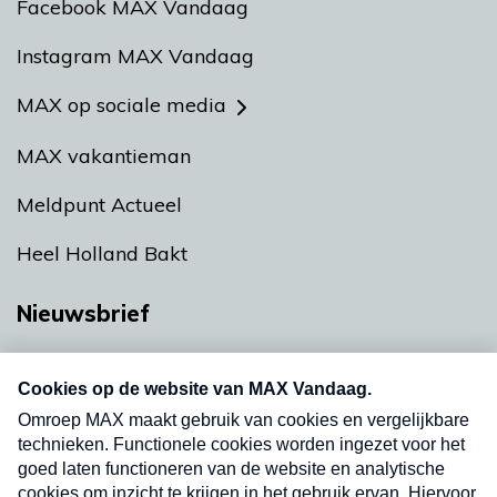
Facebook MAX Vandaag
Instagram MAX Vandaag
MAX op sociale media
MAX vakantieman
Meldpunt Actueel
Heel Holland Bakt
Nieuwsbrief
Neem hier een gratis abonnement op onze
nieuwsbrief. Elke vrijdag- en dinsdagochtend in
uw mailbox.
Verzend