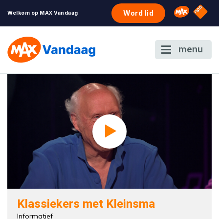
NPO S
Omroep 
Word lid
Welkom op MAX Vandaag
menu
Klassiekers met Kleinsma
Informatief