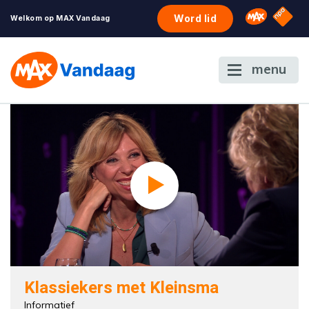
NPO S
Omroep 
Word lid
Welkom op MAX Vandaag
menu
Klassiekers met Kleinsma
Informatief