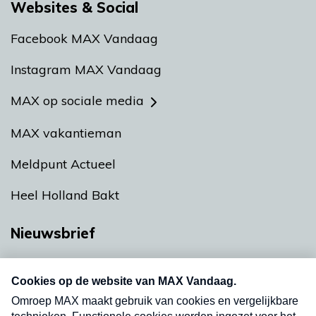
Websites & Social
Facebook MAX Vandaag
Instagram MAX Vandaag
MAX op sociale media
MAX vakantieman
Meldpunt Actueel
Heel Holland Bakt
Nieuwsbrief
Neem hier een gratis abonnement op onze
nieuwsbrief. Elke vrijdag- en dinsdagochtend in
uw mailbox.