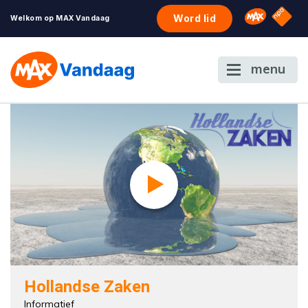
NPO S
Omroep 
Word lid
Welkom op MAX Vandaag
menu
Hollandse Zaken
Informatief