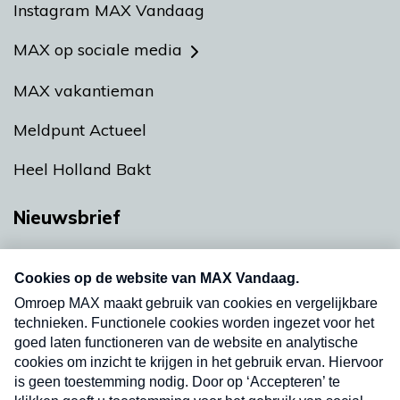
Instagram MAX Vandaag
MAX op sociale media
MAX vakantieman
Meldpunt Actueel
Heel Holland Bakt
Nieuwsbrief
Neem hier een gratis abonnement op onze
nieuwsbrief. Elke vrijdag- en dinsdagochtend in
uw mailbox.
Verzend