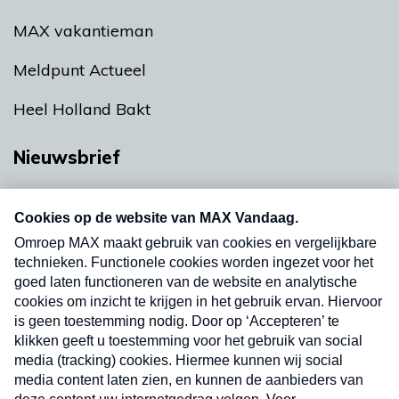
MAX vakantieman
Meldpunt Actueel
Heel Holland Bakt
Nieuwsbrief
Neem hier een gratis abonnement op onze
nieuwsbrief. Elke vrijdag- en dinsdagochtend in
uw mailbox.
Verzend