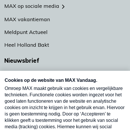
MAX op sociale media
MAX vakantieman
Meldpunt Actueel
Heel Holland Bakt
Nieuwsbrief
Neem hier een gratis abonnement op onze
nieuwsbrief. Elke vrijdag- en dinsdagochtend in
uw mailbox.
Verzend