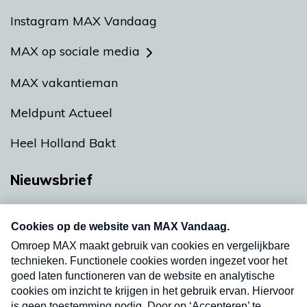
Instagram MAX Vandaag
MAX op sociale media
MAX vakantieman
Meldpunt Actueel
Heel Holland Bakt
Nieuwsbrief
Neem hier een gratis abonnement op onze
nieuwsbrief. Elke vrijdag- en dinsdagochtend in
uw mailbox.
Verzend