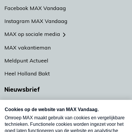
Facebook MAX Vandaag
Instagram MAX Vandaag
MAX op sociale media
MAX vakantieman
Meldpunt Actueel
Heel Holland Bakt
Nieuwsbrief
Neem hier een gratis abonnement op onze
nieuwsbrief. Elke vrijdag- en dinsdagochtend in
uw mailbox.
Verzend