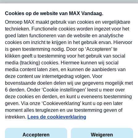
Neem hier een gratis abonnement op onze
nieuwsbrief. Elke vrijdag- en dinsdagochtend in
uw mailbox.
Verzend
Nieuwsbrief
Neem hier een gratis abonnement op onze
nieuwsbrief. Elke vrijdag- en dinsdagochtend in uw
mailbox.
Contact
Algemene voorwaarden
Privacyverklaring
Cookieverklaring