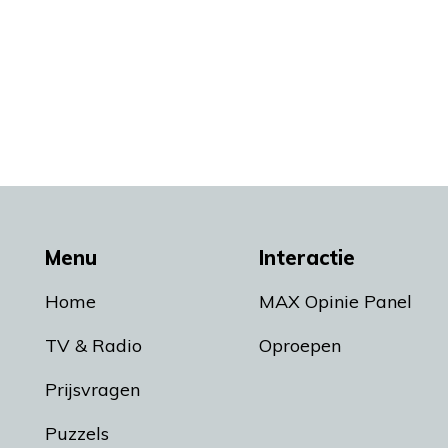
Menu
Interactie
Home
MAX Opinie Panel
TV & Radio
Oproepen
Prijsvragen
Puzzels