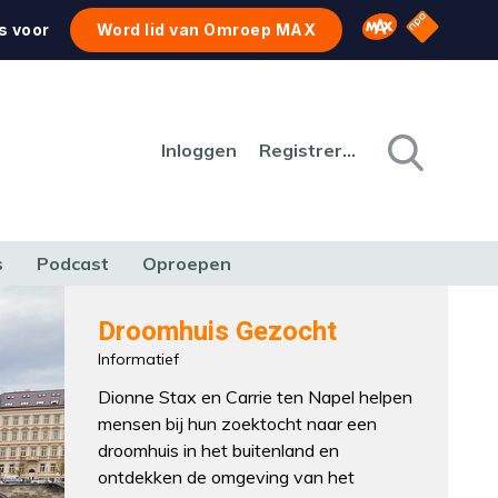
NPO Star
Omroep MAX
s voor
Word lid van Omroep MAX
Inloggen
Registreren
s
Podcast
Oproepen
CULTUUR
NATUUR & MILIEU
REIZEN & VERKEER
Droomhuis Gezocht
Informatief
Dionne Stax en Carrie ten Napel helpen
mensen bij hun zoektocht naar een
droomhuis in het buitenland en
ontdekken de omgeving van het