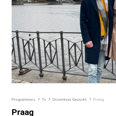
Programma’s
Tv
Droomhuis Gezocht
Praag
Praag