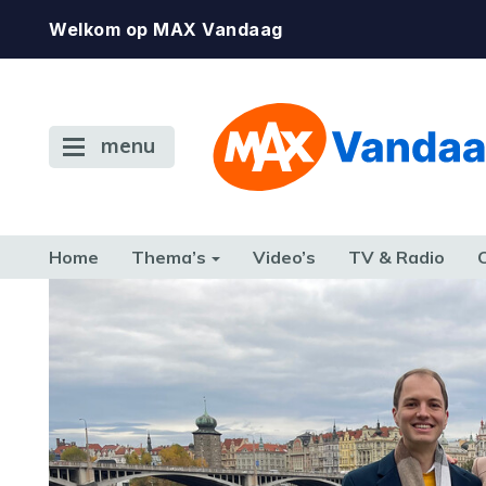
Welkom op MAX Vandaag
menu
Home
Thema’s
Video’s
TV & Radio
CONSUMENT
ETEN & DRINKEN
FAMILIE & RELATIE
GELD, W
TERUG NAAR TOEN