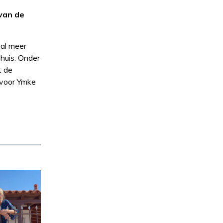
 van de
 al meer
huis. Onder
t de
s voor Ymke