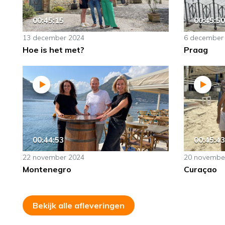
00:45:15
00:45:50
13 december 2024
6 december
Hoe is het met?
Praag
00:44:53
00:45:43
22 november 2024
20 novembe
Montenegro
Curaçao
Bekijk alle afleveringen