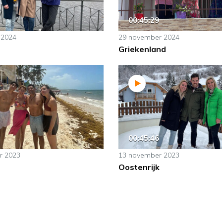
00:45:29
 2024
29 november 2024
Griekenland
00:45:46
r 2023
13 november 2023
Oostenrijk