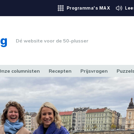
Programma's MAX
Lee
Dé website voor de 50-plusser
Onze columnisten
Recepten
Prijsvragen
Puzzel
ERK & RECHT
GEZONDHEID & SPORT
HUIS, TUIN & HOBBY
MEDIA & 