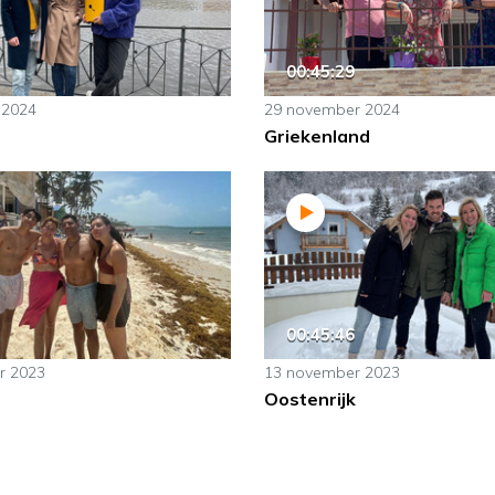
00:45:29
 2024
29 november 2024
Griekenland
00:45:46
r 2023
13 november 2023
Oostenrijk