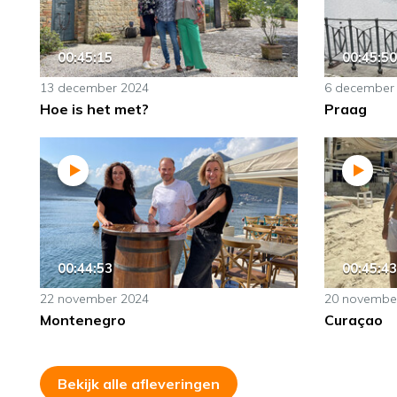
00:45:15
00:45:50
13 december 2024
6 december
Hoe is het met?
Praag
00:44:53
00:45:43
22 november 2024
20 novembe
Montenegro
Curaçao
Bekijk alle afleveringen