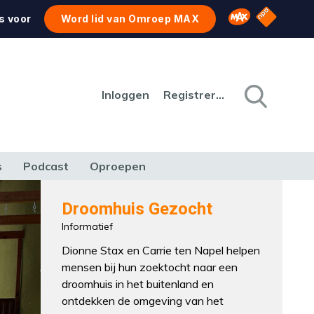
NPO Star
Omroep MAX
s voor
Word lid van Omroep MAX
Inloggen
Registreren
s
Podcast
Oproepen
CULTUUR
NATUUR & MILIEU
REIZEN & VERKEER
Droomhuis Gezocht
Informatief
Dionne Stax en Carrie ten Napel helpen
mensen bij hun zoektocht naar een
droomhuis in het buitenland en
ontdekken de omgeving van het