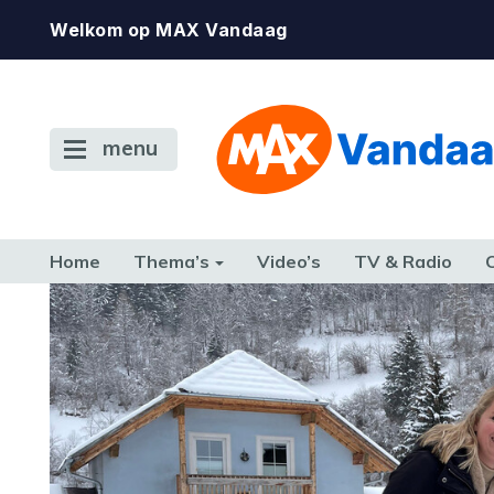
Welkom op MAX Vandaag
menu
Home
Thema’s
Video’s
TV & Radio
CONSUMENT
ETEN & DRINKEN
FAMILIE & RELATIE
GELD, W
TERUG NAAR TOEN