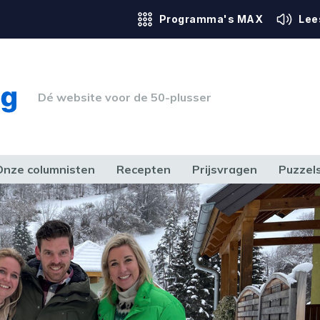
Programma's MAX
Lee
Dé website voor de 50-plusser
Onze columnisten
Recepten
Prijsvragen
Puzzel
ERK & RECHT
GEZONDHEID & SPORT
HUIS, TUIN & HOBBY
MEDIA & 