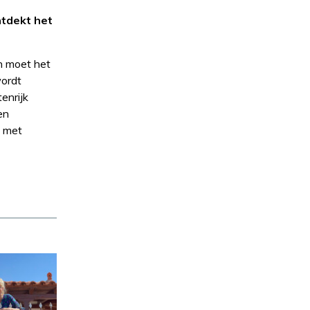
ntdekt het
on moet het
wordt
enrijk
en
g met