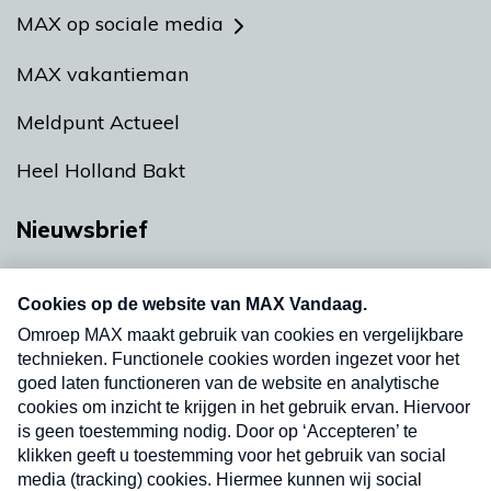
MAX op sociale media
MAX vakantieman
Meldpunt Actueel
Heel Holland Bakt
Nieuwsbrief
Neem hier een gratis abonnement op onze
nieuwsbrief. Elke vrijdag- en dinsdagochtend in
uw mailbox.
Verzend