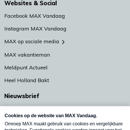
Websites & Social
Facebook MAX Vandaag
Instagram MAX Vandaag
MAX op sociale media
MAX vakantieman
Meldpunt Actueel
Heel Holland Bakt
Nieuwsbrief
Neem hier een gratis abonnement op onze
nieuwsbrief. Elke vrijdag- en dinsdagochtend in
uw mailbox.