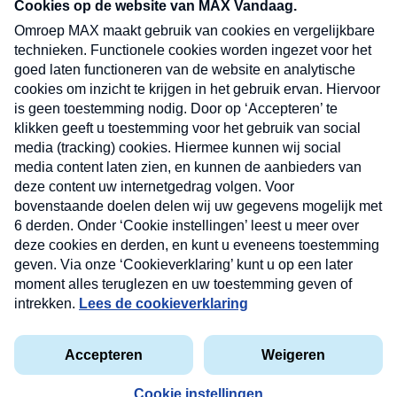
nieuwsbrief. Elke vrijdag- en dinsdagochtend in
uw mailbox.
Verzend
Nieuwsbrief
Neem hier een gratis abonnement op onze
nieuwsbrief. Elke vrijdag- en dinsdagochtend in uw
mailbox.
Contact
Algemene voorwaarden
Privacyverklaring
Cookieverklaring
Kwetsbaarheid melden
privacyverklaring
Copyright © 2026 MAX Vandaag -
Omroep MAX