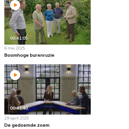
00:41:05
6 mei 2025
Boomhoge burenruzie
00:41:40
29 april 2025
De gedoemde zoem