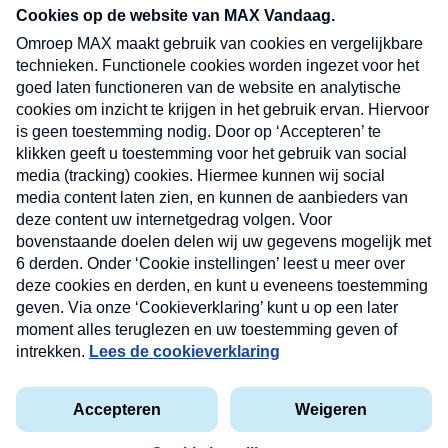
nieuwsbrief. Elke vrijdag- en dinsdagochtend in
uw mailbox.
Verzend
Nieuwsbrief
Neem hier een gratis abonnement op onze
nieuwsbrief. Elke vrijdag- en dinsdagochtend in uw
mailbox.
Contact
Algemene voorwaarden
Privacyverklaring
Cookieverklaring
Kwetsbaarheid melden
privacyverklaring
Copyright © 2026 MAX Vandaag -
Omroep MAX