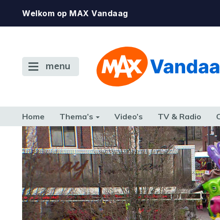
Welkom op MAX Vandaag
menu
Home
Thema’s
Video’s
TV & Radio
CONSUMENT
ETEN & DRINKEN
FAMILIE & RELATIE
GELD, W
TERUG NAAR TOEN