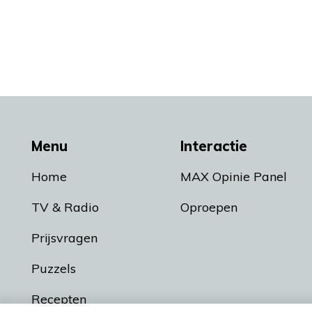
Menu
Interactie
Home
MAX Opinie Panel
TV & Radio
Oproepen
Prijsvragen
Puzzels
Recepten