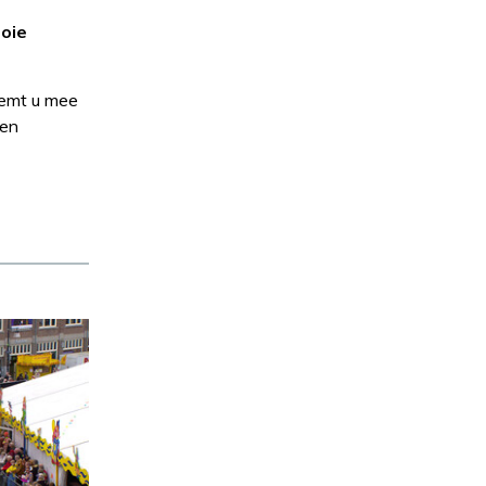
oie
eemt u mee
 en