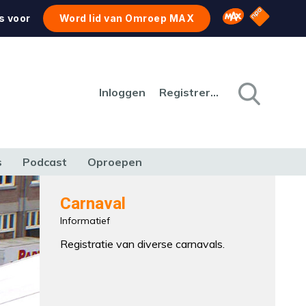
NPO Star
Omroep MAX
s voor
Word lid van Omroep MAX
Inloggen
Registreren
s
Podcast
Oproepen
CULTUUR
NATUUR & MILIEU
REIZEN & VERKEER
Carnaval
Informatief
Registratie van diverse carnavals.