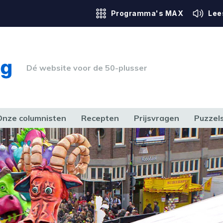
Programma's MAX
Lee
Dé website voor de 50-plusser
Onze columnisten
Recepten
Prijsvragen
Puzzel
ERK & RECHT
GEZONDHEID & SPORT
HUIS, TUIN & HOBBY
MEDIA & 