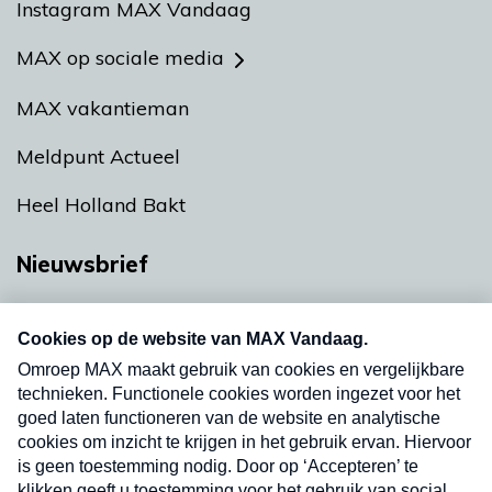
Instagram MAX Vandaag
MAX op sociale media
MAX vakantieman
Meldpunt Actueel
Heel Holland Bakt
Nieuwsbrief
Neem hier een gratis abonnement op onze
nieuwsbrief. Elke vrijdag- en dinsdagochtend in
uw mailbox.
Verzend