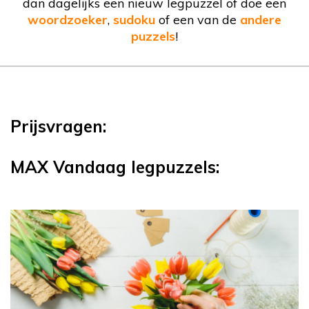
dan dagelijks een nieuw legpuzzel of doe een
woordzoeker
,
sudoku
of een van de
andere
puzzels
!
Prijsvragen:
MAX Vandaag legpuzzels: