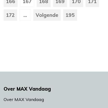
166
167
168
169
170
171
172
...
Volgende
195
Over MAX Vandaag
Over MAX Vandaag