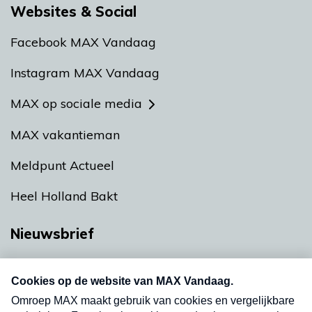
Websites & Social
Facebook MAX Vandaag
Instagram MAX Vandaag
MAX op sociale media
MAX vakantieman
Meldpunt Actueel
Heel Holland Bakt
Nieuwsbrief
Neem hier een gratis abonnement op onze
nieuwsbrief. Elke vrijdag- en dinsdagochtend in
uw mailbox.