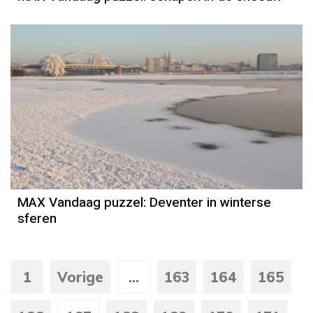
MAX Vandaag puzzel: Deventer in winterse
sferen
1
Vorige
...
163
164
165