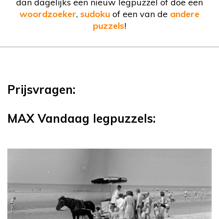
dan dagelijks een nieuw legpuzzel of doe een
woordzoeker
,
sudoku
of een van de
andere
puzzels
!
Prijsvragen:
MAX Vandaag legpuzzels: