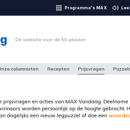
Programma's MAX
Lee
Dé website voor de 50-plusser
Onze columnisten
Recepten
Prijsvragen
Puzzel
ERK & RECHT
GEZONDHEID & SPORT
HUIS, TUIN & HOBBY
MEDIA & 
e prijsvragen en acties van MAX Vandaag. Deelname i
e winnaars worden persoonlijk op de hoogte gebracht. H
n dagelijks een nieuw legpuzzel of doe een
woordzo