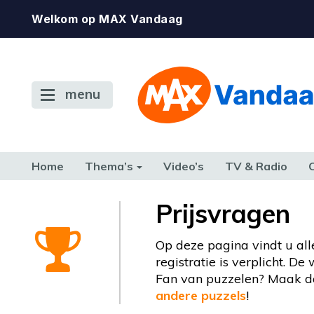
Welkom op MAX Vandaag
menu
Home
Thema’s
Video’s
TV & Radio
CONSUMENT
ETEN & DRINKEN
FAMILIE & RELATIE
GELD, W
Prijsvragen
TERUG NAAR TOEN
Op deze pagina vindt u all
registratie is verplicht. D
Fan van puzzelen? Maak da
andere puzzels
!