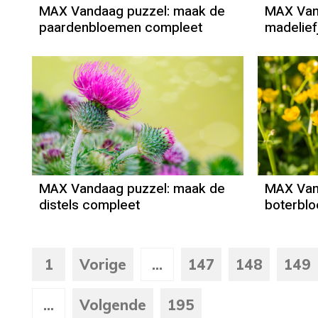
MAX Vandaag puzzel: maak de
MAX Van
paardenbloemen compleet
madelief
MAX Vandaag puzzel: maak de
MAX Van
distels compleet
boterbl
1
Vorige
...
147
148
149
...
Volgende
195