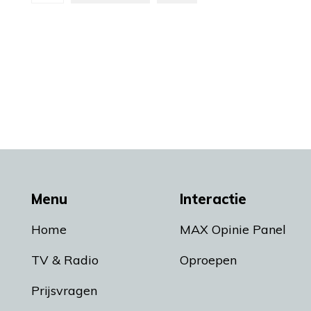
Menu
Interactie
Home
MAX Opinie Panel
TV & Radio
Oproepen
Prijsvragen