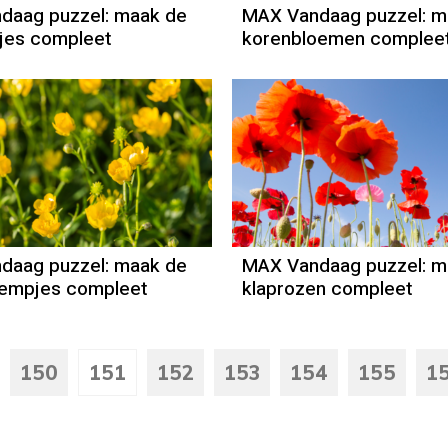
daag puzzel: maak de
MAX Vandaag puzzel: m
jes compleet
korenbloemen complee
daag puzzel: maak de
MAX Vandaag puzzel: m
oempjes compleet
klaprozen compleet
150
151
152
153
154
155
1