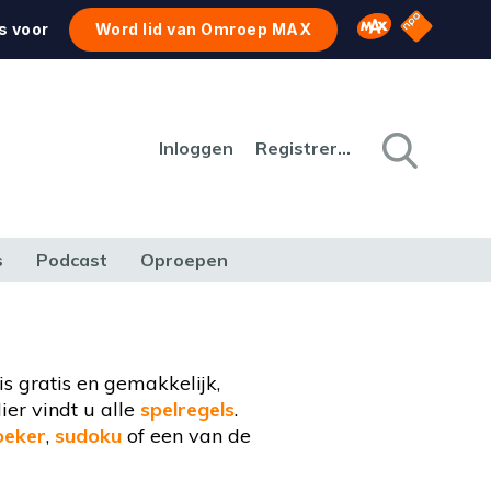
NPO Star
Omroep MAX
s voor
Word lid van Omroep MAX
Inloggen
Registreren
s
Podcast
Oproepen
CULTUUR
NATUUR & MILIEU
REIZEN & VERKEER
s gratis en gemakkelijk,
ier vindt u alle
spelregels
.
eker
,
sudoku
of een van de