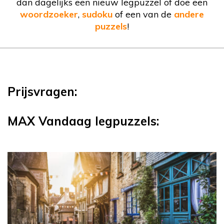
dan dagelijks een nieuw legpuzzel of doe een
woordzoeker
,
sudoku
of een van de
andere
puzzels
!
Prijsvragen:
MAX Vandaag legpuzzels: