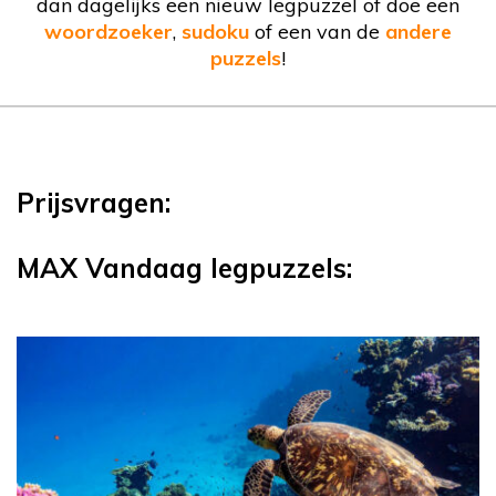
dan dagelijks een nieuw legpuzzel of doe een
woordzoeker
,
sudoku
of een van de
andere
puzzels
!
Prijsvragen:
MAX Vandaag legpuzzels: