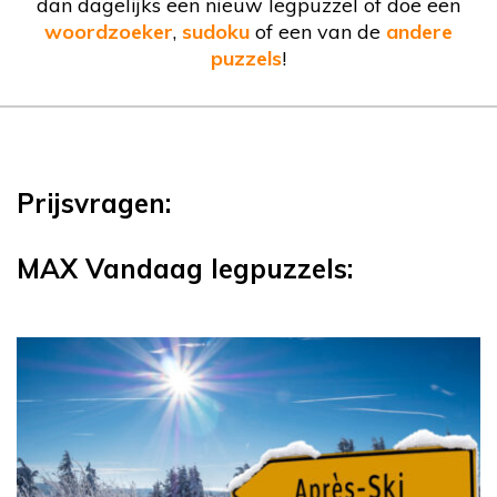
dan dagelijks een nieuw legpuzzel of doe een
woordzoeker
,
sudoku
of een van de
andere
puzzels
!
Prijsvragen:
MAX Vandaag legpuzzels: