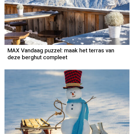
MAX Vandaag puzzel: maak het terras van
deze berghut compleet