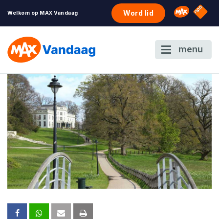
NPO S
Omroep 
Word lid
Welkom op MAX Vandaag
menu