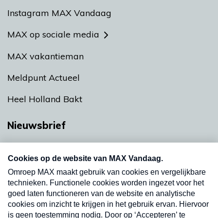
Instagram MAX Vandaag
MAX op sociale media
MAX vakantieman
Meldpunt Actueel
Heel Holland Bakt
Nieuwsbrief
Neem hier een gratis abonnement op onze
nieuwsbrief. Elke vrijdag- en dinsdagochtend in
uw mailbox.
Verzend