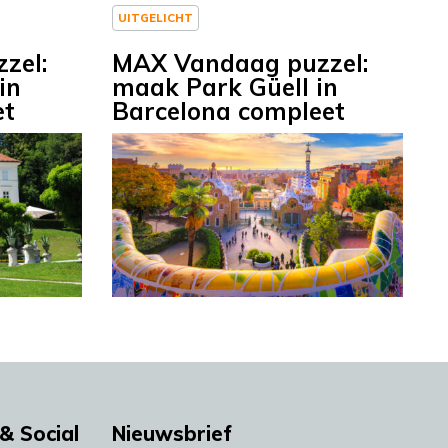
UITGELICHT
zel:
MAX Vandaag puzzel:
in
maak Park Güell in
et
Barcelona compleet
& Social
Nieuwsbrief