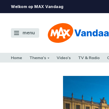
Welkom op MAX Vandaag
menu
Home
Thema’s
Video’s
TV & Radio
CONSUMENT
ETEN & DRINKEN
FAMILIE & RELATIE
GELD, W
TERUG NAAR TOEN