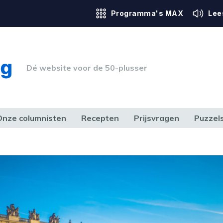
Programma's MAX
Lee
Dé website voor de 50-plusser
Onze columnisten
Recepten
Prijsvragen
Puzzel
ERK & RECHT
GEZONDHEID & SPORT
HUIS, TUIN & HOBBY
MEDIA & 