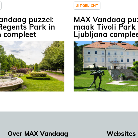
UITGELICHT
ndaag puzzel:
MAX Vandaag puz
egents Park in
maak Tivoli Park 
 compleet
Ljubljana comple
Over MAX Vandaag
Websites 