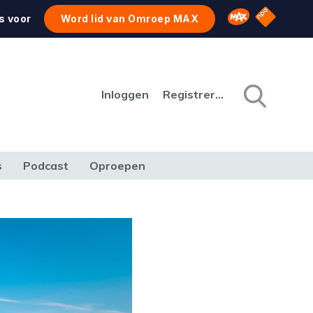
NPO Star
Omroep MAX
s voor
Word lid van Omroep MAX
Inloggen
Registreren
s
Podcast
Oproepen
CULTUUR
NATUUR & MILIEU
REIZEN & VERKEER