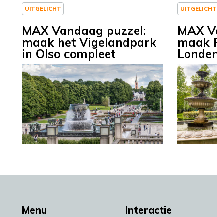
UITGELICHT
UITGELICHT
MAX Vandaag puzzel:
MAX Va
maak het Vigelandpark
maak R
in Olso compleet
Londen
Menu
Interactie