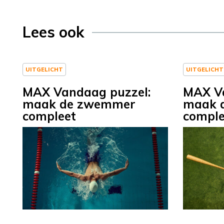
Lees ook
UITGELICHT
UITGELICHT
MAX Vandaag puzzel:
MAX Va
maak de zwemmer
maak d
compleet
comple