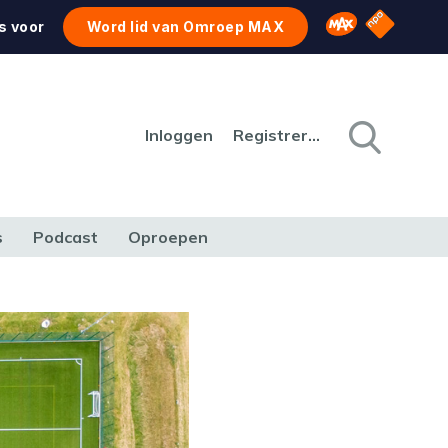
NPO Star
Omroep MAX
s voor
Word lid van Omroep MAX
Inloggen
Registreren
s
Podcast
Oproepen
CULTUUR
NATUUR & MILIEU
REIZEN & VERKEER