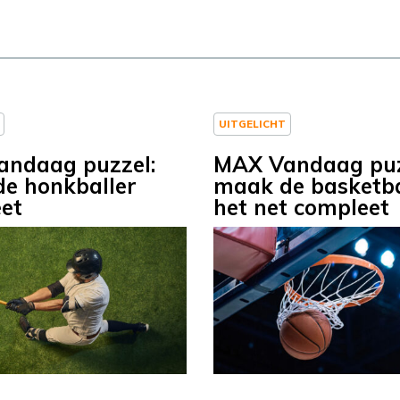
UITGELICHT
ndaag puzzel:
MAX Vandaag puz
e honkballer
maak de basketba
et
het net compleet