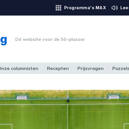
Programma's MAX
Lee
Dé website voor de 50-plusser
Onze columnisten
Recepten
Prijsvragen
Puzzel
ERK & RECHT
GEZONDHEID & SPORT
HUIS, TUIN & HOBBY
MEDIA & 