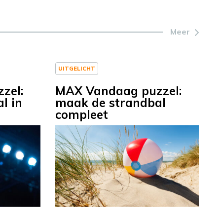
Meer
UITGELICHT
zel:
MAX Vandaag puzzel:
l in
maak de strandbal
compleet