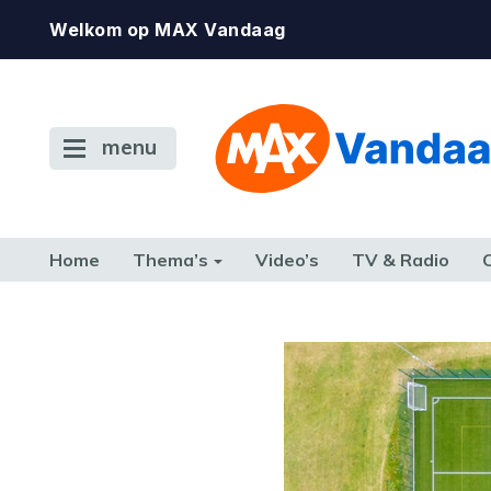
Welkom op MAX Vandaag
menu
Home
Thema’s
Video’s
TV & Radio
CONSUMENT
ETEN & DRINKEN
FAMILIE & RELATIE
GELD, W
TERUG NAAR TOEN