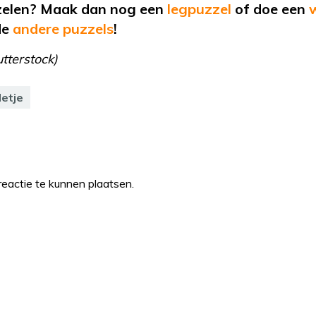
zelen? Maak dan nog een
legpuzzel
of
doe een
de
andere puzzels
!
tterstock)
letje
eactie te kunnen plaatsen.