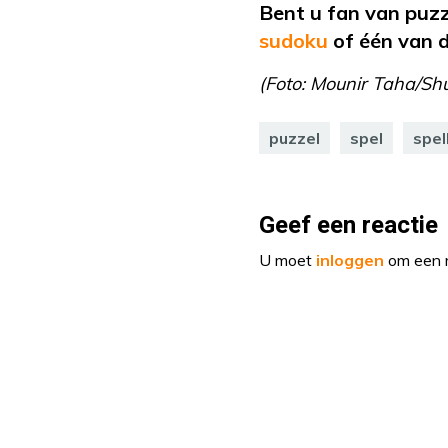
Bent u fan van puz
sudoku
of
één van 
(Foto:
Mounir Taha
/Shu
puzzel
spel
spel
Geef een reactie
U moet
inloggen
om een r