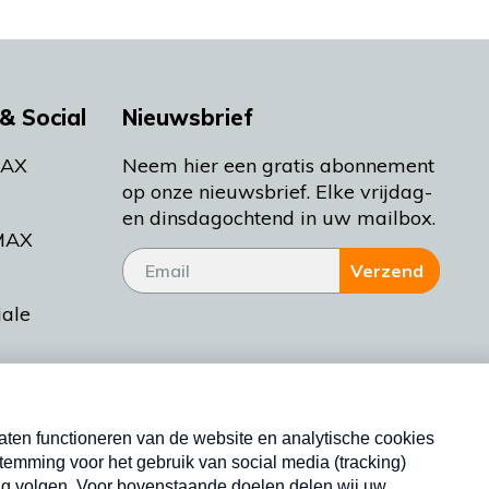
& Social
Nieuwsbrief
MAX
Neem hier een gratis abonnement
op onze nieuwsbrief. Elke vrijdag-
en dinsdagochtend in uw mailbox.
MAX
Verzend
iale
tieman
ctueel
Nieuwsbrief
d Bakt