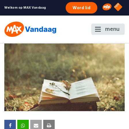
NPO S
Omroep 
Word lid
Welkom op MAX Vandaag
menu