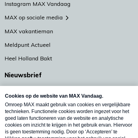
Instagram MAX Vandaag
MAX op sociale media
MAX vakantieman
Meldpunt Actueel
Heel Holland Bakt
Nieuwsbrief
Neem hier een gratis abonnement op onze
nieuwsbrief. Elke vrijdag- en dinsdagochtend in
uw mailbox.
Verzend