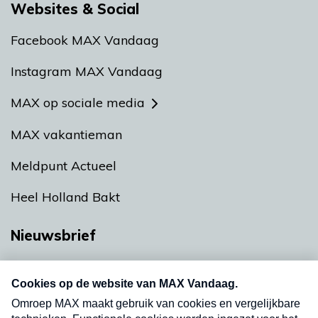
Websites & Social
Facebook MAX Vandaag
Instagram MAX Vandaag
MAX op sociale media
MAX vakantieman
Meldpunt Actueel
Heel Holland Bakt
Nieuwsbrief
Neem hier een gratis abonnement op onze
nieuwsbrief. Elke vrijdag- en dinsdagochtend in
uw mailbox.