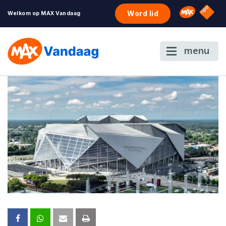
NPO S
Omroep 
Word lid
Welkom op MAX Vandaag
menu