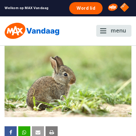
NPO S
Omroep 
Word lid
Welkom op MAX Vandaag
menu