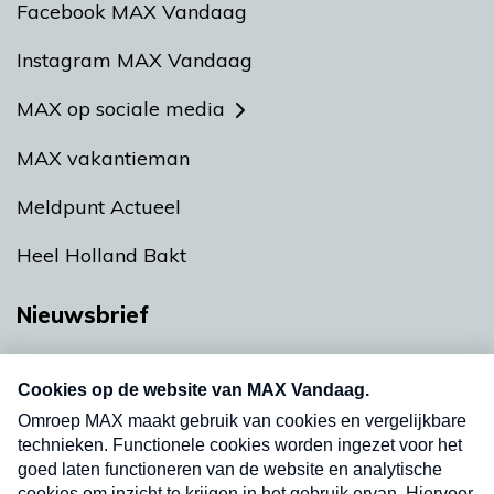
Facebook MAX Vandaag
Instagram MAX Vandaag
MAX op sociale media
MAX vakantieman
Meldpunt Actueel
Heel Holland Bakt
Nieuwsbrief
Neem hier een gratis abonnement op onze
nieuwsbrief. Elke vrijdag- en dinsdagochtend in
uw mailbox.
Verzend