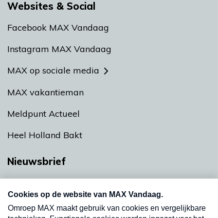
Websites & Social
Facebook MAX Vandaag
Instagram MAX Vandaag
MAX op sociale media
MAX vakantieman
Meldpunt Actueel
Heel Holland Bakt
Nieuwsbrief
Neem hier een gratis abonnement op onze
nieuwsbrief. Elke vrijdag- en dinsdagochtend in
uw mailbox.