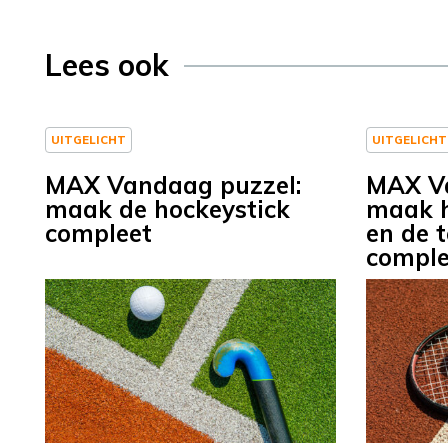
Lees ook
UITGELICHT
UITGELICHT
MAX Vandaag puzzel:
MAX Va
maak de hockeystick
maak h
compleet
en de 
comple