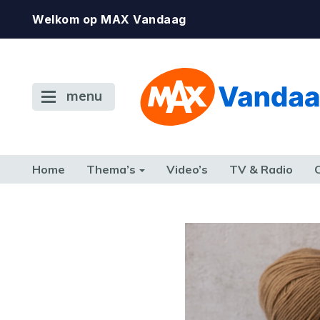
Welkom op MAX Vandaag
menu
Home
Thema’s
Video’s
TV & Radio
CONSUMENT
ETEN & DRINKEN
FAMILIE & RELATIE
GELD, W
TERUG NAAR TOEN