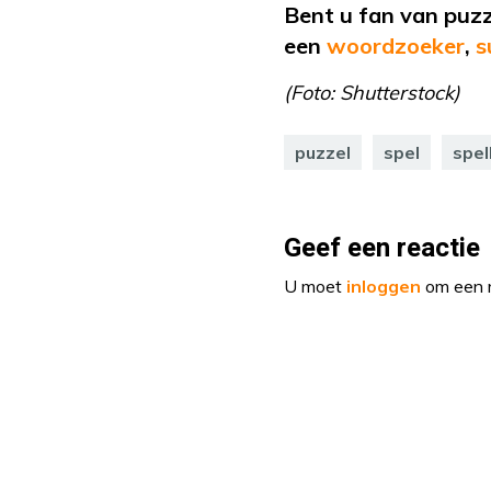
Bent u fan van puz
een
woordzoeker
,
s
(Foto: Shutterstock)
puzzel
spel
spel
Geef een reactie
U moet
inloggen
om een r