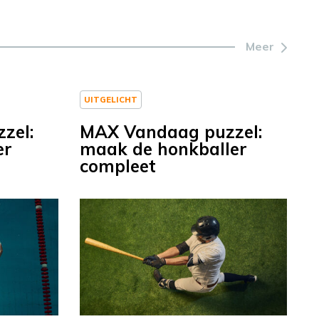
Meer
UITGELICHT
zel:
MAX Vandaag puzzel:
er
maak de honkballer
compleet