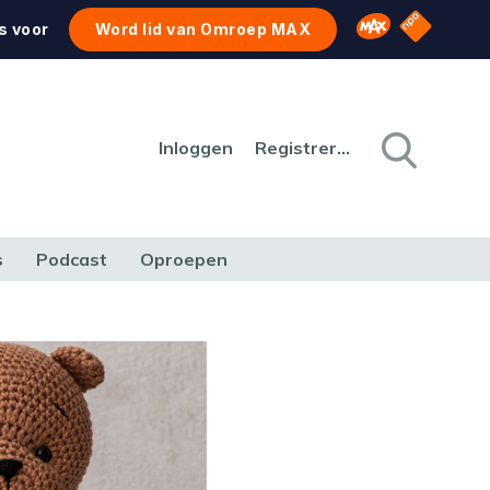
NPO Star
Omroep MAX
s voor
Word lid van Omroep MAX
Inloggen
Registreren
s
Podcast
Oproepen
CULTUUR
NATUUR & MILIEU
REIZEN & VERKEER