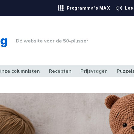
Programma's MAX
Lee
Dé website voor de 50-plusser
Onze columnisten
Recepten
Prijsvragen
Puzzel
ERK & RECHT
GEZONDHEID & SPORT
HUIS, TUIN & HOBBY
MEDIA & 