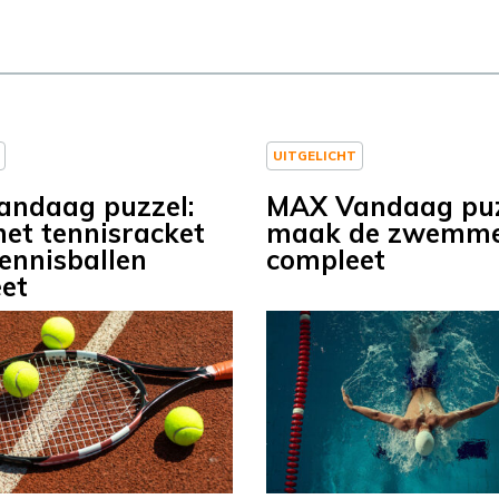
UITGELICHT
ndaag puzzel:
MAX Vandaag puz
et tennisracket
maak de zwemm
tennisballen
compleet
et