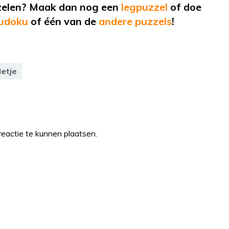
zelen? Maak dan nog een
legpuzzel
of doe
udoku
of één van de
andere puzzels
!
letje
eactie te kunnen plaatsen.