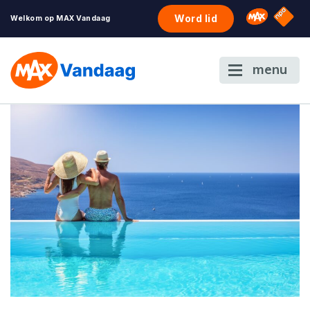
NPO S
Omroep 
Word lid
Welkom op MAX Vandaag
menu