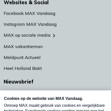
Websites & Social
Facebook MAX Vandaag
Instagram MAX Vandaag
MAX op sociale media
MAX vakantieman
Meldpunt Actueel
Heel Holland Bakt
Nieuwsbrief
Neem hier een gratis abonnement op onze
nieuwsbrief. Elke vrijdag- en dinsdagochtend in
uw mailbox.