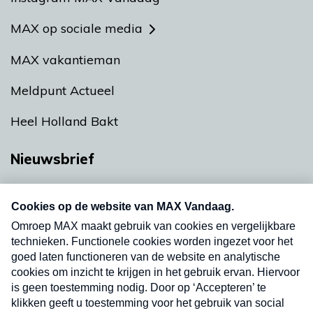
MAX op sociale media
MAX vakantieman
Meldpunt Actueel
Heel Holland Bakt
Nieuwsbrief
Neem hier een gratis abonnement op onze
nieuwsbrief. Elke vrijdag- en dinsdagochtend in
uw mailbox.
Verzend