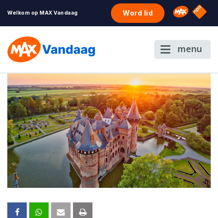
NPO S
Omroep 
Word lid
Welkom op MAX Vandaag
menu