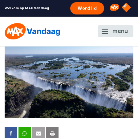
NPO S
Omroep 
Word lid
Welkom op MAX Vandaag
menu