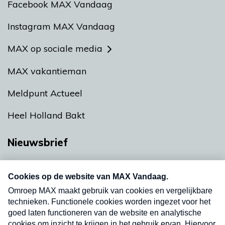
Facebook MAX Vandaag
Instagram MAX Vandaag
MAX op sociale media
MAX vakantieman
Meldpunt Actueel
Heel Holland Bakt
Nieuwsbrief
Neem hier een gratis abonnement op onze
nieuwsbrief. Elke vrijdag- en dinsdagochtend in
uw mailbox.
Verzend