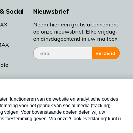
& Social
Nieuwsbrief
MAX
Neem hier een gratis abonnement
op onze nieuwsbrief. Elke vrijdag-
en dinsdagochtend in uw mailbox.
MAX
Verzend
iale
tieman
ctueel
Nieuwsbrief
d Bakt
Neem hier een gratis abonnement op onze
nieuwsbrief. Elke vrijdag- en dinsdagochtend in uw
mailbox.