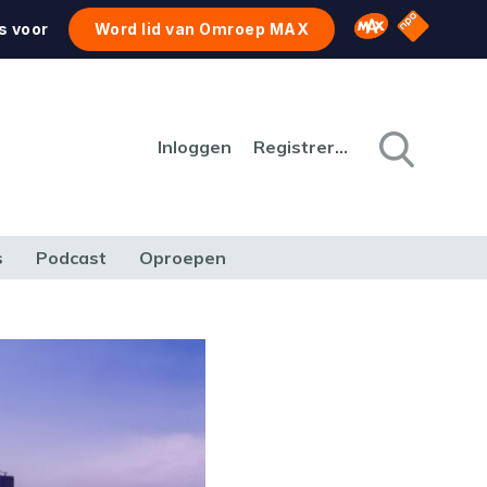
NPO Star
Omroep MAX
s voor
Word lid van Omroep MAX
Inloggen
Registreren
s
Podcast
Oproepen
CULTUUR
NATUUR & MILIEU
REIZEN & VERKEER