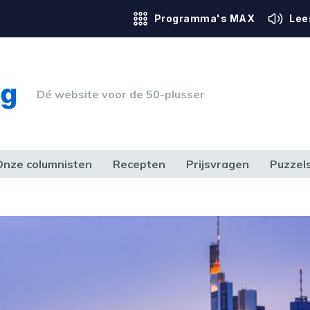
Programma's MAX
Lee
Dé website voor de 50-plusser
Onze columnisten
Recepten
Prijsvragen
Puzzel
ERK & RECHT
GEZONDHEID & SPORT
HUIS, TUIN & HOBBY
MEDIA & 