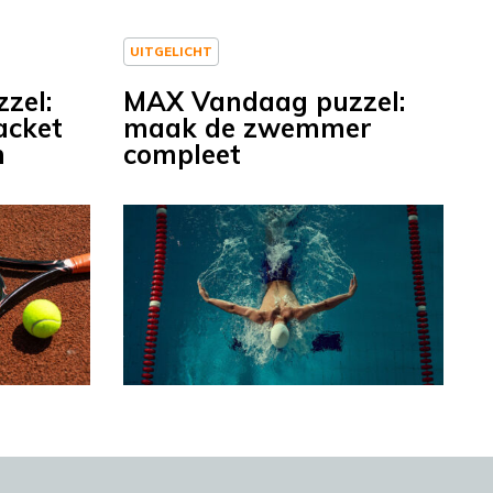
UITGELICHT
zel:
MAX Vandaag puzzel:
acket
maak de zwemmer
n
compleet