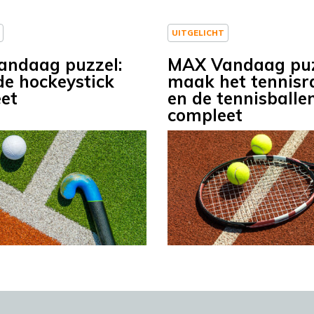
UITGELICHT
ndaag puzzel:
MAX Vandaag puz
e hockeystick
maak het tennisr
et
en de tennisballe
compleet