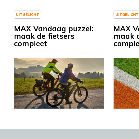
UITGELICHT
UITGELICHT
MAX Vandaag puzzel:
MAX Va
maak de fietsers
maak d
compleet
comple