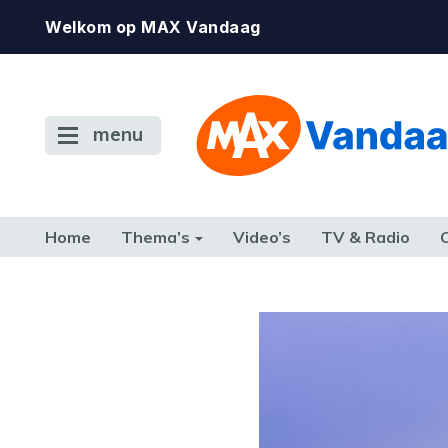
Welkom op MAX Vandaag
menu
Home
Thema’s
Video’s
TV & Radio
CONSUMENT
ETEN & DRINKEN
FAMILIE & RELATIE
GELD, W
TERUG NAAR TOEN