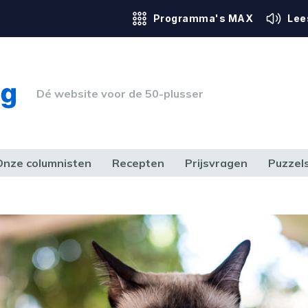
Programma's MAX
Lee
Dé website voor de 50-plusser
Onze columnisten
Recepten
Prijsvragen
Puzzel
ERK & RECHT
GEZONDHEID & SPORT
HUIS, TUIN & HOBBY
MEDIA & 