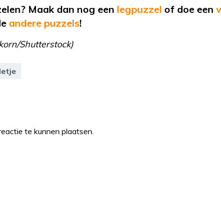
zelen? Maak dan nog een
legpuzzel
of
doe een
de
andere puzzels
!
korn/Shutterstock)
letje
eactie te kunnen plaatsen.