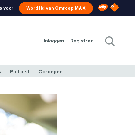
NPO Star
Omroep MAX
s voor
Word lid van Omroep MAX
Inloggen
Registreren
s
Podcast
Oproepen
CULTUUR
NATUUR & MILIEU
REIZEN & VERKEER