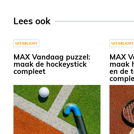
Lees ook
UITGELICHT
UITGELICHT
MAX Vandaag puzzel:
MAX Va
maak de hockeystick
maak h
compleet
en de 
comple