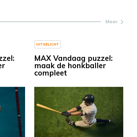
Meer
UITGELICHT
zel:
MAX Vandaag puzzel:
er
maak de honkballer
compleet