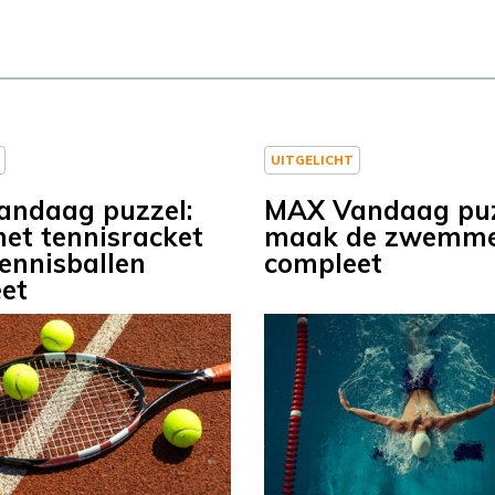
UITGELICHT
ndaag puzzel:
MAX Vandaag puz
et tennisracket
maak de zwemm
tennisballen
compleet
et