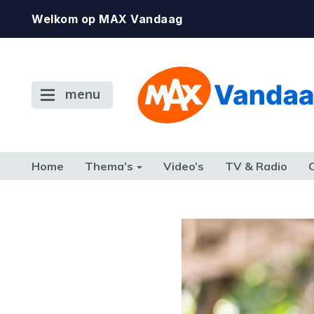
Welkom op MAX Vandaag
menu
Home
Thema’s
Video’s
TV & Radio
CONSUMENT
ETEN & DRINKEN
FAMILIE & RELATIE
GELD, W
TERUG NAAR TOEN